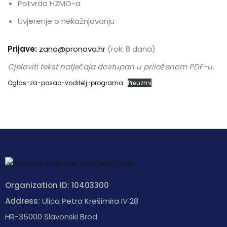
Potvrda HZMO-a
Uvjerenje o nekažnjavanju
Prijave:
zana@pronova.hr
(rok: 8 dana)
Cjeloviti tekst natječaja dostupan u priloženom PDF-u.
Oglas-za-posao-voditelj-programa
Preuzmi
Organization ID: 10403300
Address:
Ulica Petra Krešimira IV 28
HR-35000 Slavonski Brod